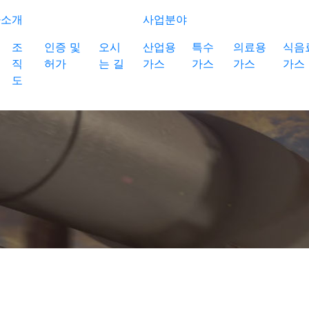
사소개
사업분야
조
인증 및
오시
산업용
특수
의료용
식음
직
허가
는 길
가스
가스
가스
가스
도