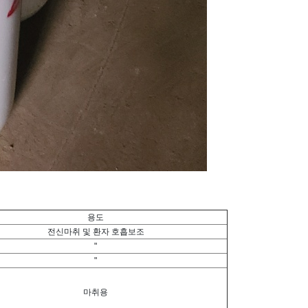
용도
전신마취 및 환자 호흡보조
"
"
마취용