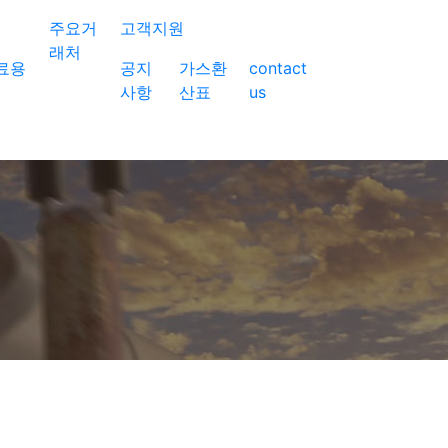
주요거
고객지원
래처
료용
공지
가스환
contact
사항
산표
us