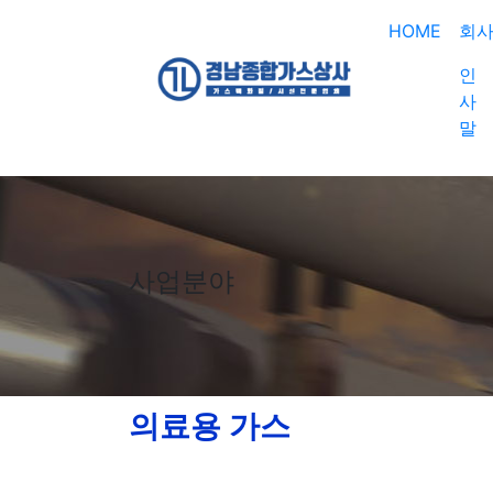
메뉴 건너뛰기
HOME
회
인
사
말
사업분야
의료용 가스